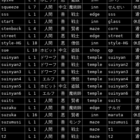
squeeze
L 7
人間
中立
魔術師
inn
せんせい
休
sss
L 1
人間
善
戦士
edge
sss
通
start
L 1
人間
善
戦士
inn
glass
休
stenbock
L 4
人間
善
賢者
maze
corn
通
street
L 1
人間
悪
戦士
edge
street
通
style-HG
L 18
人間
悪
僧侶
inn
style-HG
休
sue
L 10
ホビット
中立
盗賊
shop
qp
通
suinyan
L 1
ドワーフ
善
戦士
temple
suinyan
通
suinyan2
L 1
ドワーフ
善
戦士
temple
suinyan2
通
suinyan3
L 1
ドワーフ
善
戦士
temple
suinyan3
通
suinyan4
L 1
エルフ
善
僧侶
temple
suinyan4
通
suinyan5
L 1
ホビット
中立
盗賊
temple
suinyan5
通
suinyan6
L 1
エルフ
善
魔術師
temple
suinyan6
通
suits
L 1
人間
悪
賢者
temple
suits
通
suzaku
L 1
人間
善
魔術師
edge
ナルガ
通
suzuka
L 16
人間
悪
賢者
inn
maruta
休
suzumusi
L 1
人間
善
モンク
maze
suzumusi
通
t1
L 1
人間
善
戦士
maze
t1
通
t2
L 1
人間
善
戦士
maze
t2
通