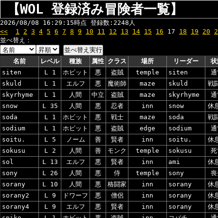
【WOL 登録済み冒険者一覧】
2026/08/08 16:29:15時点 登録数:2248人
<<
1
2
3
4
5
6
7
8
9
10
11
12
13
14
15
16
17
18
19
20
2
並べ替え：
名前
レベル
種族
属性
クラス
場所
リーダー
状
siten
L 1
ホビット
悪
盗賊
temple
siten
通
skuld
L 1
エルフ
悪
魔術師
maze
skuld
戦
skyrhyme
L 1
人間
中立
盗賊
maze
skyrhyme
通
snow
L 35
人間
悪
忍者
inn
snow
休
soda
L 1
ホビット
悪
戦士
maze
soda
戦
sodium
L 1
ホビット
悪
盗賊
edge
sodium
通
soitu.
L 5
ノーム
善
賢者
inn
soitu.
休
sokusu
L 2
人間
善
モンク
temple
sokusu
死
sol
L 13
エルフ
悪
賢者
inn
ami
休
sony
L 26
人間
悪
侍
temple
sony
喪
sorany
L 10
人間
悪
格闘家
inn
sorany
休
sorany2
L 9
ドワーフ
悪
僧侶
inn
sorany
休
sorany4
L 9
エルフ
悪
賢者
inn
sorany
休
spike
L 1
ホビット
悪
盗賊
inn
コバチ
通