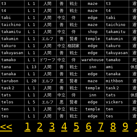
t3
L 1
人間
善
戦士
maze
t3
通
t4
L 1
人間
善
戦士
maze
t4
通
tabi
L 1
人間
中立
侍
edge
tabi
通
taichino
L 1
人間
善
戦士
maze
taichino
通
takamitu
L 1
人間
中立
侍
shop
takamitu
通
takumin
L 1
エルフ
善
賢者
temple
takumin
通
takuro
L 1
人間
中立
格闘家
edge
takuro
通
takuyasan
L 1
人間
善
戦士
edge
takuyasan
通
tamako
L 1
ドワーフ
中立
侍
warehouse
tamako
死
tana
L 13
人間
善
戦士
inn
ami
休
tanaka
L 1
人間
善
戦士
edge
tanaka
通
tarubon
L 20
エルフ
悪
賢者
maze
mithbon
通
task２
L 1
人間
善
戦士
temple
task２
通
tats
L 1
人間
中立
侍
inn
tats
休
telos
L 5
エルフ
悪
賢者
edge
vickers
通
ten
L 1
人間
中立
戦士
temple
ten
死
tes
L 1
人間
善
戦士
edge
tes
通
<<
1
2
3
4
5
6
7
8
9