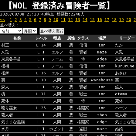
【WOL 登録済み冒険者一覧】
2026/08/08 23:28:43時点 登録数:2248人
<<
1
2
3
4
5
6
7
8
9
10
11
12
13
14
15
16
17
18
19
20
2
並べ替え：
名前
レベル
種族
属性
クラス
場所
リーダー
村正
L 14
人間
悪
僧侶
inn
たか
来兎
L 1
エルフ
善
賢者
maze
来兎
東風谷早苗
L 1
ノーム
善
侍
edge
東風谷早苗
枢禰
L 1
ノーム
善
僧侶
inn
kururune
桜舞
L 16
エルフ
善
賢者
inn
あさひ
棗
L 10
人間
悪
賢者
warehouse
棗
森人
L 1
エルフ
悪
賢者
inn
鉱人
椀
L 11
人間
善
戦士
inn
otama
死体
L 3
人間
善
侍
inn
死体
殴り巫女
L 25
人間
悪
格闘家
inn
ハーン
殺人者
L 1
人間
悪
戦士
shop
殺人者
気ままな黒猫
L 1
人間
悪
格闘家
edge
気ままな黒
水月
L 1
ホビット
悪
盗賊
maze
姑娘
水沢
L 16
ノーム
善
僧侶
edge
讃岐