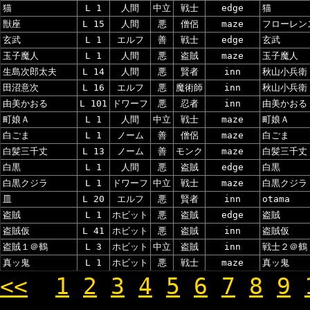
猫
L 1
人間
中立
戦士
edge
猫
獣座
L 15
人間
悪
僧侶
maze
フローレン
玄武
L 1
エルフ
善
戦士
edge
玄武
玉子魔人
L 1
人間
悪
盗賊
maze
玉子魔人
生島次郎太夫
L 14
人間
悪
賢者
inn
秋山小兵衛
田沼意次
L 16
エルフ
悪
魔術師
inn
秋山小兵衛
由美かおる
L 101
ドワーフ
悪
忍者
inn
由美かおる
町娘Ａ
L 1
人間
中立
戦士
maze
町娘Ａ
白ごま
L 1
ノーム
善
僧侶
maze
白ごま
白髪三千丈
L 13
ノーム
善
モンク
maze
白髪三千丈
白黒
L 1
人間
悪
盗賊
edge
白黒
白黒クジラ
L 1
ドワーフ
中立
戦士
maze
白黒クジラ
皿
L 20
エルフ
悪
賢者
inn
otama
盗賊
L 1
ホビット
悪
盗賊
edge
盗賊
盗賊仮
L 41
ホビット
悪
盗賊
inn
盗賊仮
盗賊１＠鶴
L 3
ホビット
中立
盗賊
inn
戦士２＠鶴
真ッ鬼
L 1
ホビット
悪
戦士
maze
真ッ鬼
<<
1
2
3
4
5
6
7
8
9