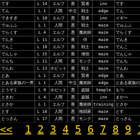
てす
L 14
エルフ
善
賢者
inn
てす
てん
L 1
人間
中立
戦士
edge
てん
できすぎ
L 10
エルフ
悪
賢者
inn
イギー
でゅふふ
L 1
人間
悪
戦士
maze
でゅふふ
でらくす
L 4
エルフ
悪
魔術師
maze
でらくす
でんき
L 11
エルフ
善
侍
maze
でんき
でんこ
L 10
エルフ
善
戦士
maze
でんこ
でんしゃ
L 15
エルフ
善
僧侶
maze
でんしゃ
でんち
L 11
人間
善
モンク
maze
でんち
でんわ
L 13
ホビット
善
戦士
maze
でんわ
とあ
L 1
エルフ
善
賢者
edge
とあ
とある家族の一男
L 1
人間
中立
魔術師
edge
とある家族の
とうぞく
L 9
ホビット
悪
盗賊
temple
もつ
ときわ
L 4
人間
悪
盗賊
inn
まかべ
とさか
L 1
エルフ
善
魔術師
training
とさか
とす
L 18
人間
悪
格闘家
maze
とす
とっさん
L 17
人間
悪
モンク
maze
とっさん
<<
1
2
3
4
5
6
7
8
9