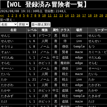
【WOL 登録済み冒険者一覧】
2026/08/08 19:31:30時点 登録数:2248人
<<
1
2
3
4
5
6
7
8
9
10
11
12
13
14
15
16
17
18
19
20
2
並べ替え：
名前
レベル
種族
属性
クラス
場所
リーダー
せんじ
L 8
ドワーフ
悪
戦士
inn
せんいち
せんせい
L 6
人間
善
侍
inn
せんせい
そうりょ
L 8
ノーム
善
僧侶
temple
もつ
そぉい
L 13
ノーム
善
賢者
maze
カミーユ・ビ
そだんぬ
L 1
ノーム
中立
盗賊
edge
そだんぬ
そらむ
L 1
ホビット
善
魔術師
edge
そらむ
そーへい
L 1
ノーム
善
僧侶
inn
そーへい
たいら
L 1
人間
善
戦士
maze
たいら
たか
L 21
ノーム
悪
戦士
inn
たか
たかざわ
L 1
人間
善
戦士
edge
たかざわ
たかや
L 1
ホビット
中立
盗賊
edge
たかや
たきみず
L 1
人間
善
戦士
temple
たきみず
たけ
L 1
ホビット
悪
盗賊
maze
たけ
たけしぃ
L 1
エルフ
悪
魔術師
edge
たけしぃ