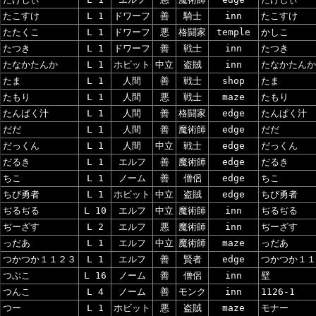
たこすけ
L 1
ドワーフ
善
騎士
inn
たこすけ
たたくこ
L 1
ドワーフ
悪
格闘家
temple
かしこ
たつき
L 1
ドワーフ
善
戦士
inn
たつき
たなかたんか
L 1
ホビット
中立
盗賊
inn
たなかたんか
たま
L 1
人間
善
戦士
shop
たま
たもり
L 1
人間
悪
戦士
maze
たもり
たんぱく汁
L 1
人間
善
格闘家
edge
たんぱく汁
だだ
L 1
人間
善
魔術師
edge
だだ
だっくん
L 1
人間
中立
戦士
edge
だっくん
だるき
L 1
エルフ
善
魔術師
edge
だるき
ちこ
L 1
ノーム
善
僧侶
edge
ちこ
ちび勇者
L 1
ホビット
中立
盗賊
edge
ちび勇者
ぢるぢる
L 10
エルフ
中立
魔術師
inn
ぢるぢる
ぢーざす
L 2
エルフ
悪
魔術師
inn
ぢーざす
っだあ
L 1
エルフ
中立
魔術師
maze
っだあ
つかつか１１２３
L 1
エルフ
善
賢者
edge
つかつか１１
つぶこ
L 16
ノーム
善
僧侶
inn
壁
つんこ
L 4
ノーム
善
モンク
inn
1126-1
つー
L 1
ホビット
悪
盗賊
maze
モナー